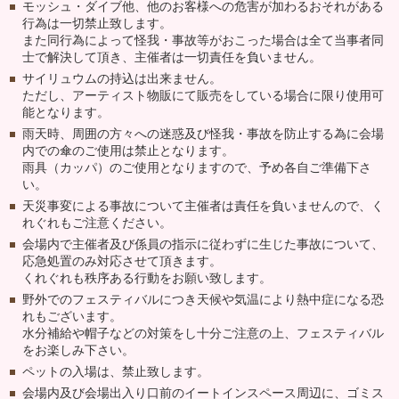
モッシュ・ダイブ他、他のお客様への危害が加わるおそれがある
行為は一切禁止致します。
また同行為によって怪我・事故等がおこった場合は全て当事者同
士で解決して頂き、主催者は一切責任を負いません。
サイリュウムの持込は出来ません。
ただし、アーティスト物販にて販売をしている場合に限り使用可
能となります。
雨天時、周囲の方々への迷惑及び怪我・事故を防止する為に会場
内での傘のご使用は禁止となります。
雨具（カッパ）のご使用となりますので、予め各自ご準備下さ
い。
天災事変による事故について主催者は責任を負いませんので、く
れぐれもご注意ください。
会場内で主催者及び係員の指示に従わずに生じた事故について、
応急処置のみ対応させて頂きます。
くれぐれも秩序ある行動をお願い致します。
野外でのフェスティバルにつき天候や気温により熱中症になる恐
れもございます。
水分補給や帽子などの対策をし十分ご注意の上、フェスティバル
をお楽しみ下さい。
ペットの入場は、禁止致します。
会場内及び会場出入り口前のイートインスペース周辺に、ゴミス