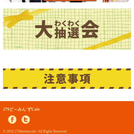
279ど～みん'ずCafe
© 2016 279dominscafe. All Rights Reserved.