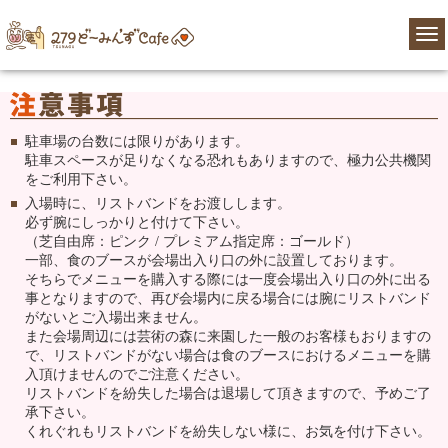
注
駐車場の台数には限りがあります。
駐車スペースが足りなくなる恐れもありますので、極力公共機関
意
をご利用下さい。
事
入場時に、リストバンドをお渡しします。
項
必ず腕にしっかりと付けて下さい。
（芝自由席：ピンク / プレミアム指定席：ゴールド）
一部、食のブースが会場出入り口の外に設置しております。
そちらでメニューを購入する際には一度会場出入り口の外に出る
事となりますので、再び会場内に戻る場合には腕にリストバンド
がないとご入場出来ません。
また会場周辺には芸術の森に来園した一般のお客様もおりますの
で、リストバンドがない場合は食のブースにおけるメニューを購
入頂けませんのでご注意ください。
リストバンドを紛失した場合は退場して頂きますので、予めご了
承下さい。
くれぐれもリストバンドを紛失しない様に、お気を付け下さい。