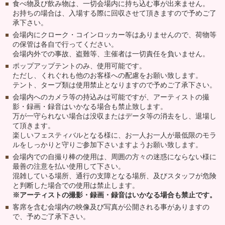
食べ物及び飲み物は、一切会場内に持ち込む事が出来ません。
お持ちの場合は、入場する際に回収させて頂きますので予めご了
承下さい。
会場内にクローク・コインロッカー等はありませんので、荷物等
の保管は各自で行ってください。
会場内外での事故、盗難等、主催者は一切責任を負いません。
ポップアップテントのみ、使用可能です。
ただし、くれぐれも他のお客様への配慮をお願い致します。
テント、タープ類は使用禁止となりますので予めご了承下さい。
会場内へのカメラ等の持込みは可能ですが、アーティストの撮
影・録画・録音はいかなる場合も禁止致します。
万が一守られない場合は没収またはデータ等の消去をし、退場し
て頂きます。
楽しいフェスティバルとなる様に、お一人お一人が最低限のモラ
ルをしっかりと守りご参加下さいますようお願い致します。
会場内での自撮り棒の使用は、周囲の方々の迷惑にならない様に
最善の注意を払い使用して下さい。
混雑している場所、通行の支障となる場所、及びスタッフが危険
と判断した場合での使用は禁止します。
※アーティストの撮影・録画・録音はいかなる場合も禁止です。
客席を含む会場内の映像及び写真が公開される事がありますの
で、予めご了承下さい。